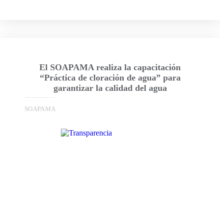
El SOAPAMA realiza la capacitación
“Práctica de cloración de agua” para
garantizar la calidad del agua
En el marco de la 4ta. Semana Nacional Contra Riesgos Sanitarios, el Sistema Operador de los Servicios de Agua Potable y Alcantarillado del Municipio de Atlixco (SOAPAMA), en ...
SOAPAMA