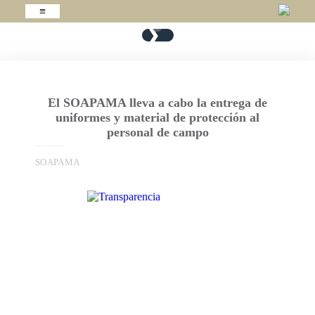
≡
❯
❮
1
/
8
El SOAPAMA lleva a cabo la entrega de
uniformes y material de protección al
personal de campo
En coordinación con el Ayuntamiento de Atlixco, encabezado por la Dra. Ariadna Ayala, el SOAPAMA llevó a ...
SOAPAMA